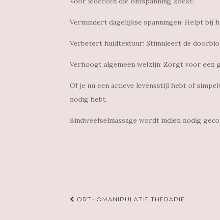
Voor iedereen die ontspanning zoekt:
Vermindert dagelijkse spanningen: Helpt bij h
Verbetert huidtextuur: Stimuleert de doorbl
Verhoogt algemeen welzijn: Zorgt voor een g
Of je nu een actieve levensstijl hebt of simp
nodig hebt.
Bindweefselmassage wordt indien nodig geco
Navigatie
ORTHOMANIPULATIE THERAPIE
door